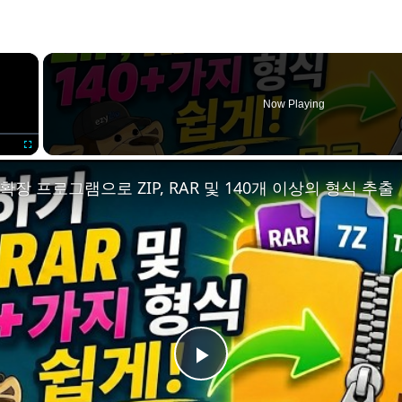
×
Now Playing
Fullscreen
Play