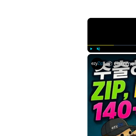
Play
Unmute