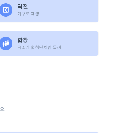
역전
거꾸로 재생
합창
목소리 합창단처럼 들려
오.