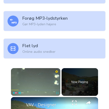
Forøg MP3-lydstyrken
Gør MP3-lyden højere
Flet lyd
Online audio snedker
×
Now Playing
×
Play
Unmute
Fullscreen
VAV - Designer